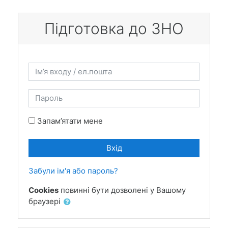
До головного змісту
Підготовка до ЗНО
Пропустити створення нового екаунту
Ім’я входу / ел.пошта
Пароль
Запам’ятати мене
Вхід
Забули ім'я або пароль?
Cookies
повинні бути дозволені у Вашому
браузері